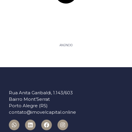
ANÚNCIO
Rua Anita Garibaldi, 1.143/603
Bairro Mont’Serrat
Porto Alegre (RS)
contato@imovelcapital.online