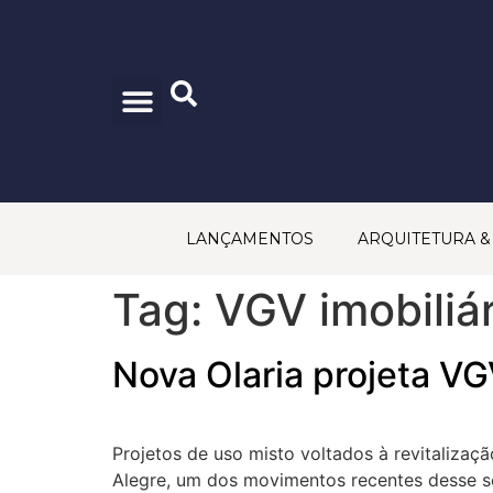
CONSELHO EDITORIAL
PRINCÍPIOS EDITORIAIS
POLÍTICA DE PRIVACIDADE
TRABALHE CONOSCO
FALE CONOSCO
LANÇAMENTOS
ARQUITETURA 
Tag:
VGV imobiliár
Nova Olaria projeta V
Projetos de uso misto voltados à revitaliza
Alegre, um dos movimentos recentes desse s