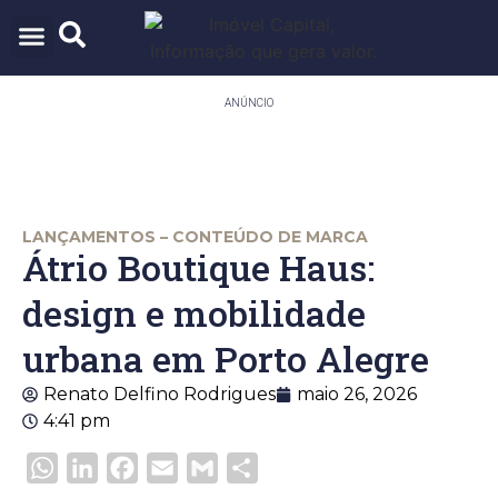
ARQUITETURA & URBANISMO
TECNOLOGIA E INOVAÇÃO
ANÚNCIO
LANÇAMENTOS – CONTEÚDO DE MARCA
Átrio Boutique Haus:
design e mobilidade
urbana em Porto Alegre
Renato Delfino Rodrigues
maio 26, 2026
4:41 pm
WhatsApp
LinkedIn
Facebook
Email
Gmail
Share