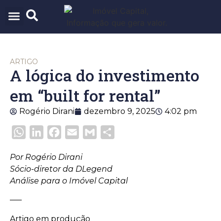
ARQUITETURA & URBANISMO
TECNOLOGIA E INOVAÇÃO
ARTIGO
A lógica do investimento
em “built for rental”
Rogério Dirani
dezembro 9, 2025
4:02 pm
WhatsApp
LinkedIn
Facebook
Email
Gmail
Share
Por Rogério Dirani
Sócio-diretor da DLegend
Análise para o Imóvel Capital
—–
Artigo em produção