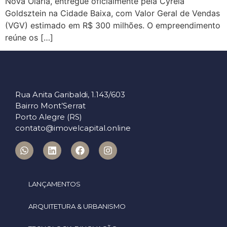
Nova Olaria, entregue oficialmente pela Cyrela
Goldsztein na Cidade Baixa, com Valor Geral de Vendas
(VGV) estimado em R$ 300 milhões. O empreendimento
reúne os […]
Rua Anita Garibaldi, 1.143/603
Bairro Mont’Serrat
Porto Alegre (RS)
contato@imovelcapital.online
LANÇAMENTOS
ARQUITETURA & URBANISMO