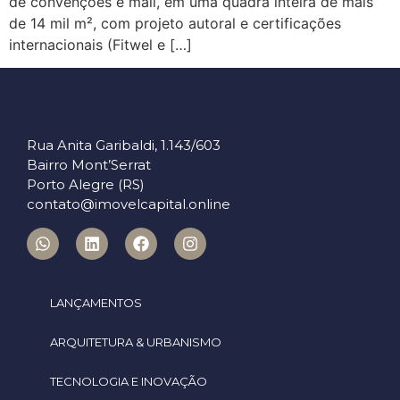
de convenções e mall, em uma quadra inteira de mais
de 14 mil m², com projeto autoral e certificações
internacionais (Fitwel e […]
Rua Anita Garibaldi, 1.143/603
Bairro Mont’Serrat
Porto Alegre (RS)
contato@imovelcapital.online
LANÇAMENTOS
ARQUITETURA & URBANISMO
TECNOLOGIA E INOVAÇÃO