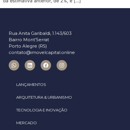
da estimativa anterior, de 2%, e […]
Rua Anita Garibaldi, 1.143/603
Bairro Mont’Serrat
Porto Alegre (RS)
contato@imovelcapital.online
LANÇAMENTOS
ARQUITETURA & URBANISMO
TECNOLOGIA E INOVAÇÃO
MERCADO