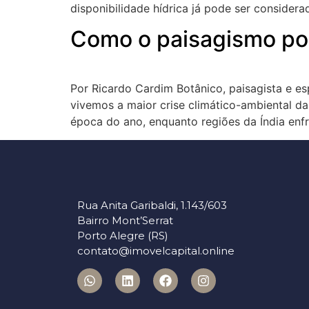
disponibilidade hídrica já pode ser considera
Como o paisagismo pode
Por Ricardo Cardim Botânico, paisagista e es
vivemos a maior crise climático-ambiental da
época do ano, enquanto regiões da Índia en
Rua Anita Garibaldi, 1.143/603
Bairro Mont’Serrat
Porto Alegre (RS)
contato@imovelcapital.online