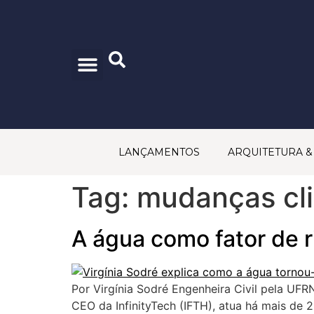
CONSELHO EDITORIAL
PRINCÍPIOS EDITORIAIS
POLÍTICA DE PRIVACIDADE
TRABALHE CONOSCO
FALE CONOSCO
LANÇAMENTOS
ARQUITETURA 
Tag:
mudanças cl
A água como fator de r
Por Virgínia Sodré Engenheira Civil pela UF
CEO da InfinityTech (IFTH), atua há mais de 