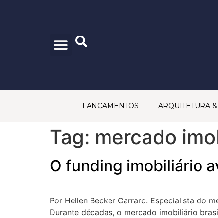
CONSELHO EDITORIAL
PRINCÍPIOS EDITORIAIS
POLÍTICA DE PRIVACIDADE
TRABALHE CONOSCO
FALE CONOSCO
LANÇAMENTOS
ARQUITETURA 
Tag:
mercado imobi
O funding imobiliário 
Por Hellen Becker Carraro. Especialista do me
Durante décadas, o mercado imobiliário brasi