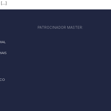
 […]
PATROCINADOR MASTER:
IAL
IAIS
SCO