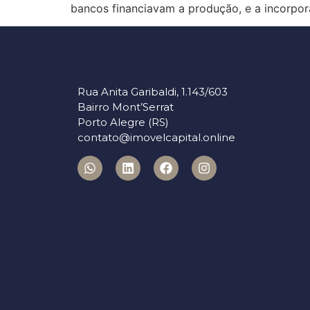
bancos financiavam a produção, e a incorpor
Rua Anita Garibaldi, 1.143/603
Bairro Mont’Serrat
Porto Alegre (RS)
contato@imovelcapital.online