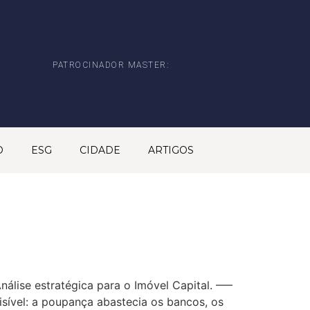
PATROCINADOR MASTER:
O
ESG
CIDADE
ARTIGOS
nálise estratégica para o Imóvel Capital. —–
isível: a poupança abastecia os bancos, os