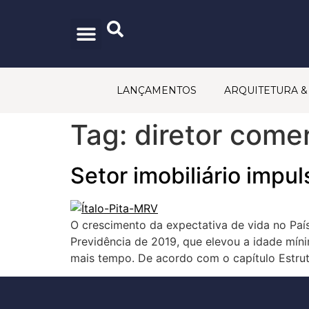
CONSELHO EDITORIAL
PRINCÍPIOS EDITORIAIS
POLÍTICA DE PRIVACIDADE
TRABALHE CONOSCO
FALE CONOSCO
LANÇAMENTOS
ARQUITETURA 
Tag:
diretor comer
Setor imobiliário impu
O crescimento da expectativa de vida no Paí
Previdência de 2019, que elevou a idade mín
mais tempo. De acordo com o capítulo Estru