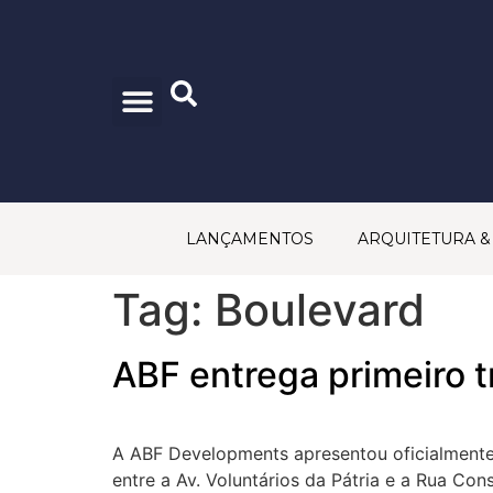
CONSELHO EDITORIAL
PRINCÍPIOS EDITORIAIS
POLÍTICA DE PRIVACIDADE
TRABALHE CONOSCO
FALE CONOSCO
LANÇAMENTOS
ARQUITETURA 
Tag:
Boulevard
ABF entrega primeiro t
A ABF Developments apresentou oficialmente
entre a Av. Voluntários da Pátria e a Rua Con