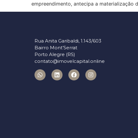
empreendimento, antecipa a materialização d
Rua Anita Garibaldi, 1.143/603
Bairro Mont’Serrat
Porto Alegre (RS)
contato@imovelcapital.online