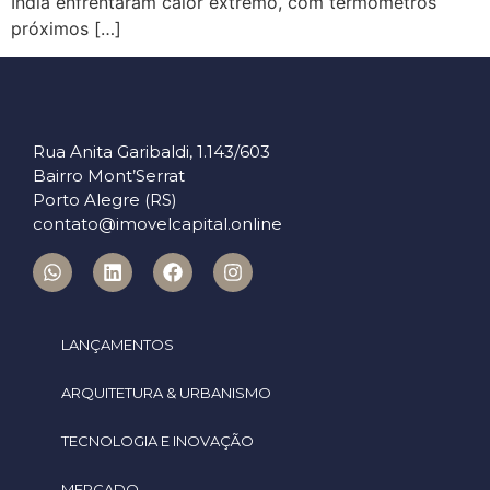
Índia enfrentaram calor extremo, com termômetros
próximos […]
Rua Anita Garibaldi, 1.143/603
Bairro Mont’Serrat
Porto Alegre (RS)
contato@imovelcapital.online
LANÇAMENTOS
ARQUITETURA & URBANISMO
TECNOLOGIA E INOVAÇÃO
MERCADO