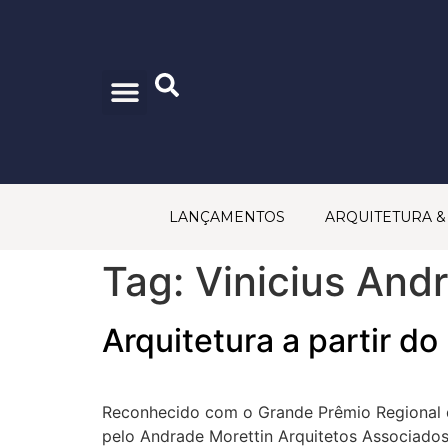
CONSELHO EDITORIAL
PRINCÍPIOS EDITORIAIS
POLÍTICA DE PRIVACIDADE
TRABALHE CONOSCO
FALE CONOSCO
LANÇAMENTOS
ARQUITETURA 
Tag:
Vinicius And
Arquitetura a partir do
Reconhecido com o Grande Prêmio Regional d
pelo Andrade Morettin Arquitetos Associados