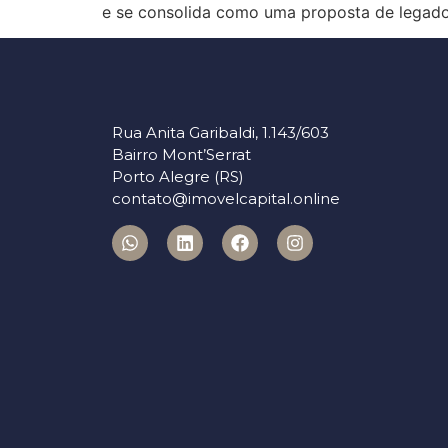
e se consolida como uma proposta de legado 
Rua Anita Garibaldi, 1.143/603
Bairro Mont’Serrat
Porto Alegre (RS)
contato@imovelcapital.online