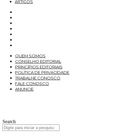
ARTIGOS
QUEM SOMOS
CONSELHO EDITORIAL
PRINCÍPIOS EDITORIAIS
POLÍTICA DE PRIVACIDADE
TRABALHE CONOSCO
FALE CONOSCO
ANUNCIE
QUEM SOMOS
CONSELHO EDITORIAL
PRINCÍPIOS EDITORIAIS
POLÍTICA DE PRIVACIDADE
TRABALHE CONOSCO
FALE CONOSCO
ANUNCIE
PATROCINADOR MASTER:
© 2026 Interna Projetos Editoriais. Todos direitos reservados.
Search