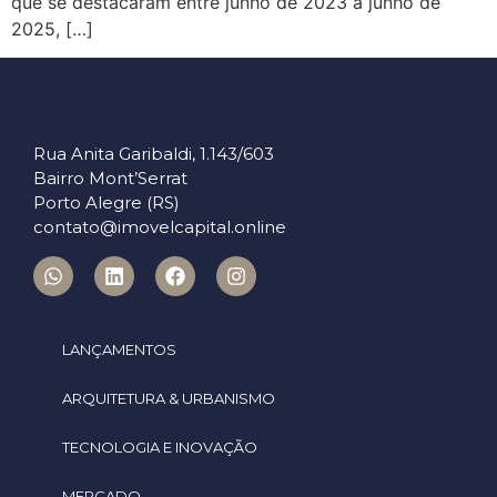
que se destacaram entre junho de 2023 a junho de
2025, […]
Rua Anita Garibaldi, 1.143/603
Bairro Mont’Serrat
Porto Alegre (RS)
contato@imovelcapital.online
LANÇAMENTOS
ARQUITETURA & URBANISMO
TECNOLOGIA E INOVAÇÃO
MERCADO