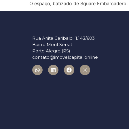
O espaço, batizado de Square Embarcadero, 
Rua Anita Garibaldi, 1.143/603
Bairro Mont’Serrat
Porto Alegre (RS)
contato@imovelcapital.online