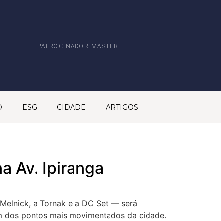
PATROCINADOR MASTER:
O
ESG
CIDADE
ARTIGOS
na Av. Ipiranga
a Melnick, a Tornak e a DC Set — será
 um dos pontos mais movimentados da cidade.