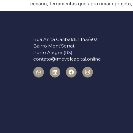
cenário, ferramentas que aproximam projet
Rua Anita Garibaldi, 1.143/603
Bairro Mont’Serrat
Porto Alegre (RS)
contato@imovelcapital.online