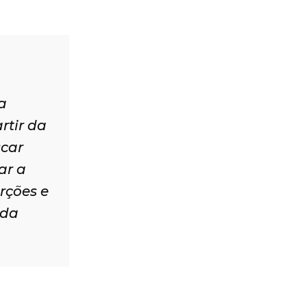
a
rtir da
scar
ar a
rções e
 da