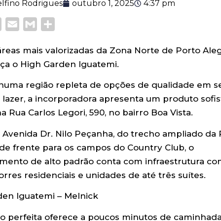
lfino Rodrigues
outubro 1, 2025
4:37 pm
pp
kedIn
Facebook
Email
Gmail
Share
reas mais valorizadas da Zona Norte de Porto Aleg
nça o High Garden Iguatemi.
 numa região repleta de opções de qualidade em se
lazer, a incorporadora apresenta um produto sofis
na Rua Carlos Legori, 590, no bairro Boa Vista.
 Avenida Dr. Nilo Peçanha, do trecho ampliado da 
 de frente para os campos do Country Club, o
ento de alto padrão conta com infraestrutura co
rres residenciais e unidades de até três suítes.
ão perfeita oferece a poucos minutos de caminhad