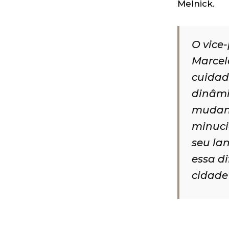
Melnick.
O vice
Marcel
cuidad
dinâmi
mudanç
minuci
seu la
essa d
cidade”