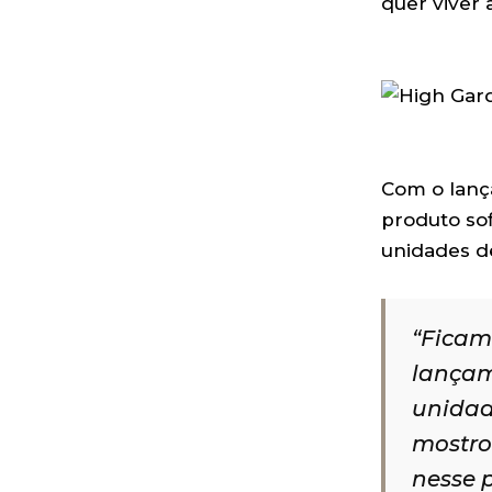
quer viver 
Com o lanç
produto sof
unidades de
“Ficam
lançam
unidad
mostro
nesse 