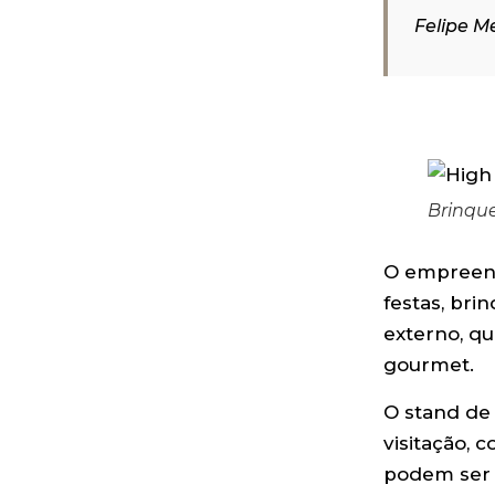
Felipe M
Brinqu
O empreend
festas, bri
externo, qu
gourmet.
O stand de
visitação, 
podem ser 