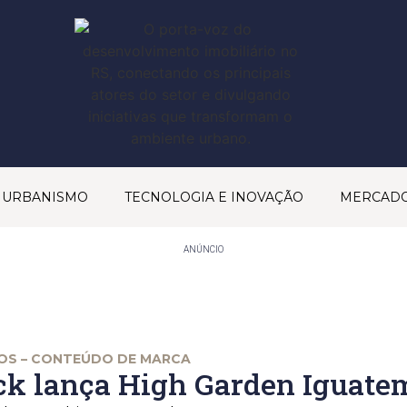
& URBANISMO
TECNOLOGIA E INOVAÇÃO
MERCAD
ANÚNCIO
S – CONTEÚDO DE MARCA
ck lança High Garden Iguate