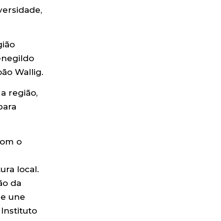
versidade,
gião
negildo
oão Wallig.
a região,
para
 com o
ra local.
ão da
ue une
Instituto