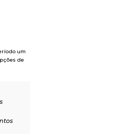
período um
opções de
s
ntos