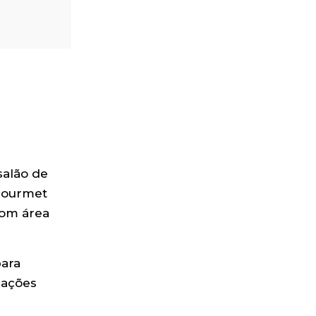
salão de
 gourmet
com área
para
mações