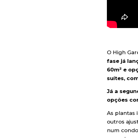
O High Gar
fase já la
60m² e opç
suítes, com
Já a segun
opções com
As plantas 
outros ajus
num condom