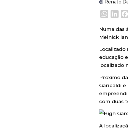
Renato De
WhatsA
Lin
Numa das á
Melnick la
Localizado
educação e 
localizado 
Próximo da
Garibaldi e
empreendim
com duas to
A localizaç