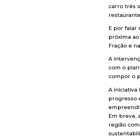
carro três 
restaurante
E por falar
próxima ao
Fração e na
A intervenç
com o plant
compor o p
A iniciativ
progresso 
empreendim
Em breve, a
região com
sustentabil