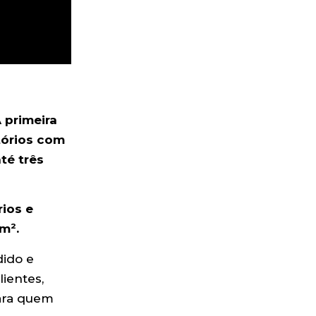
 primeira
tórios com
té três
ios e
m².
dido e
ientes,
para quem