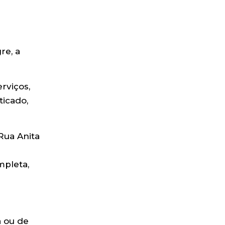
re, a
rviços,
ticado,
Rua Anita
mpleta,
a ou de