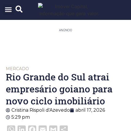
ARQUITETURA & URBANISMO
TECNOLOGIA E INOVAÇÃO
ANÚNCIO
MERCADO
Rio Grande do Sul atrai
empresário goiano para
novo ciclo imobiliário
Cristina Rispoli d'Azevedo
abril 17, 2026
5:29 pm
WhatsApp
LinkedIn
Facebook
Email
Gmail
Share