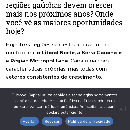
regiões gaúchas devem crescer
mais nos próximos anos? Onde
você vê as maiores oportunidades
hoje?
Hoje, três regiões se destacam de forma
muito clara:
o Litoral Norte, a Serra Gaúcha e
a Região Metropolitana.
Cada uma com
características próprias, mas todas com
vetores consistentes de crescimento.
O Imóvel Capital utiliza cookies e tecnologias semelhantes,
27. Existe potencial de
conforme descrito em sua Política de Privacidade, para
personalizar conteúdos e anúncios. Ao aceitar, o usuário
valorização semelhante ao de
declara estar ciente.
Santa Catarina?
Aceitar
Recusar
Política de privacidade